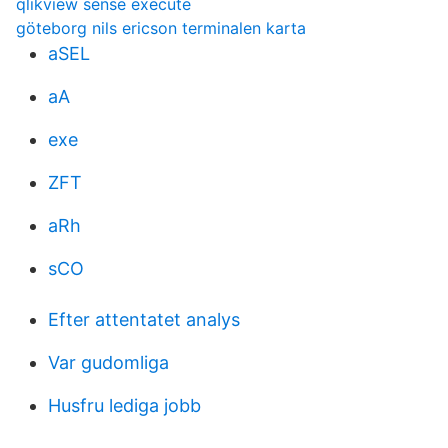
qlikview sense execute
göteborg nils ericson terminalen karta
aSEL
aA
exe
ZFT
aRh
sCO
Efter attentatet analys
Var gudomliga
Husfru lediga jobb